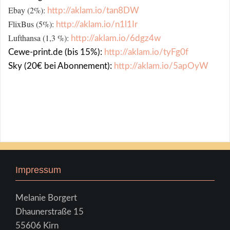
Ebay (2%):
http://aklam.io/tan8DW
FlixBus (5%):
http://aklam.io/n1l1Ir
Lufthansa (1,3 %):
http://aklam.io/6dgz4w
Cewe-print.de (bis 15%):
http://aklam.io/tyFg0f
Sky (20€ bei Abonnement):
http://aklam.io/5apOyW
Impressum
Melanie Borgert
Dhaunerstraße 15
55606 Kirn