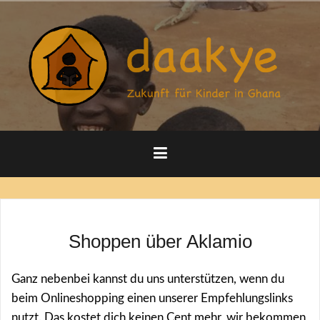
Zum
Inhalt
springen
Shoppen über Aklamio
Ganz nebenbei kannst du uns unterstützen, wenn du
beim Onlineshopping einen unserer Empfehlungslinks
nutzt. Das kostet dich keinen Cent mehr, wir bekommen